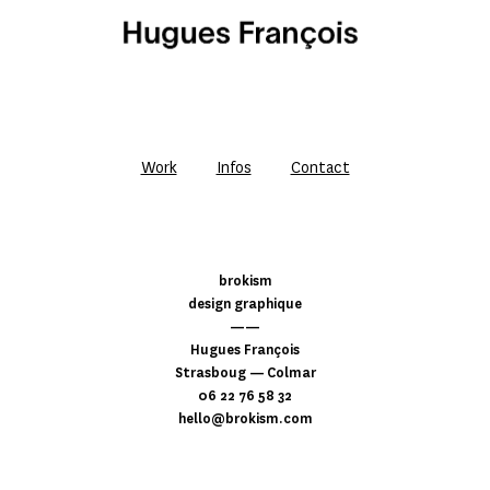
Work
Infos
Contact
brokism
design graphique
——
Hugues François
Strasboug — Colmar
06 22 76 58 32
hello@brokism.com