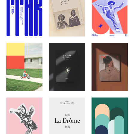
ITAK 2022
MANEGE
UN SIÈCLE DE
MAUBEUGE
PHOTOGRAPHIE EN
ALSACE
LE CARREAU 21-22
ZUT MAGAZINE
CARNETS DE BAINS