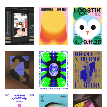
LE CARREAU 25-26
LOOSTIK FESTIVAL
NOUMATROUFF
CARTE DE VOEUX
EXPOSITION ART
MANEGE
DÉCO
MAUBEUGE 25-26