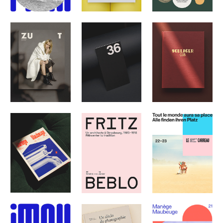
MAUBEUGE 23-24
BNU N°26
ZUT MAGAZINE 52
36 STEPHEN DOCK
SCHLAGER CLUB
MANÈGE
FRITZ BEBLO
LE CARREAU 22-23
MAUBEUGE 22-23
CATALOGUE
D'EXPOSITION