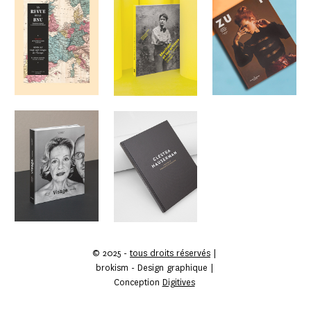
Zut Magazine
Maritain et les
artistes
DESIGN GRAPHIQUE
DESIGN GRAPHIQUE
DESIGN GRAPHIQUE
Visage mis à nu
Clestra
Hauserman
DESIGN GRAPHIQUE
DESIGN GRAPHIQUE
© 2025 -
tous droits réservés
|
brokism - Design graphique |
Conception
Digitives