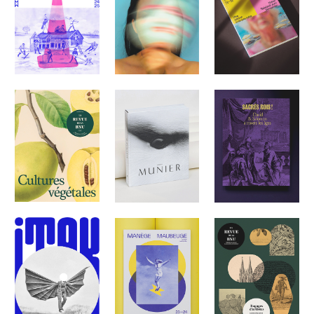
MANÈGE
LE CARREAU 24-25
PILOT ON MARS
MAUBEUGE 25-26
REVUE BNU 29
VINCENT MUNIER
SACRÉS ROIS
ITAK 2023
MANÈGE
LA REVUE DE LA