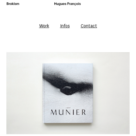
Work
Infos
Contact